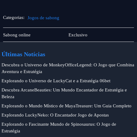
Categorias:
Jogos de sabong
Caça-
Jogos
Sabong online
Exclusivo
níqueis
de
sabong
Últimas Notícias
Descubra o Universo de MonkeyOfficeLegend: O Jogo que Combina
Aventura e Estratégia
Explorando o Universo de LuckyCat e a Estratégia 06bet
Descubra ArcaneBeauties: Um Mundo Encantador de Estratégia e
Beleza
Explorando o Mundo Místico de MayaTreasure: Um Guia Completo
Explorando LuckyNeko: O Encantador Jogo de Apostas
Explorando o Fascinante Mundo de Spinosaurus: O Jogo de
Estratégia