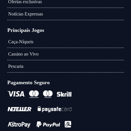
Ofertas exclusivas
Notícias Expressas
Principais Jogos
Caça-Níqueis
Cassino ao Vivo
Pescaria
Pagamento Seguro