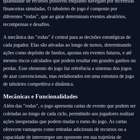
quantidade de recursos possíveis enquanto navegam por incertezas
financeiras simuladas. O tabuleiro de jogo é composto por
diferentes "rodas", que ao girar determinam eventos aleatórios,
recompensas e desafios.
A mecânica das "rodas" é central para as decisões estratégicas de
cada jogador. Elas são ativadas ao longo de turnos, determinando
ações como depósito de fundos, apostas em eventos futuros, e até
mesmo riscos calculados que podem resultar em grandes ganhos ou
perdas. Esse elemento do jogo faz referência a sistemas dos jogos
de azar convencionais, mas reelaborados em uma estrutura de jogo
de tabuleiro competitiva e dinâmica.
Mecânicas e Funcionalidades
Além das "rodas", o jogo apresenta cartas de evento que podem ser
coletadas ao longo de cada ciclo, permitindo aos jogadores realizar
ações inesperadas que podem mudar o rumo do jogo. As cartas
oferecem vantagens como retiradas adicionais de recursos ou a
capacidade de interromper um oponente em sua trajetória de