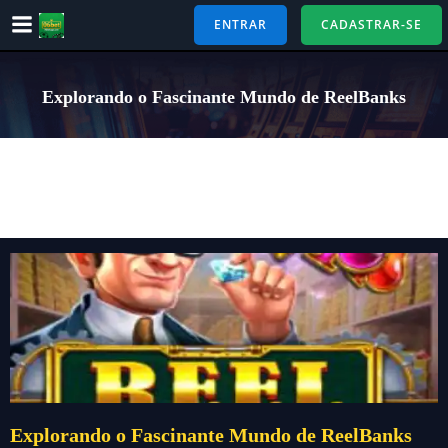
Pular
ENTRAR
CADASTRAR-SE
para
o
conteúdo
Explorando o Fascinante Mundo de ReelBanks
Explorando o Fascinante Mundo de ReelBanks