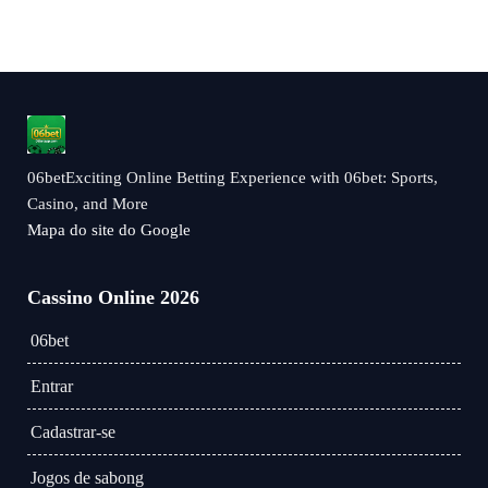
06betExciting Online Betting Experience with 06bet: Sports,
Casino, and More
Mapa do site do Google
Cassino Online 2026
06bet
Entrar
Cadastrar-se
Jogos de sabong