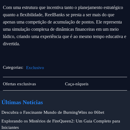
Com uma estrutura que incentiva tanto o planejamento estratégico
quanto a flexibilidade, ReelBanks se presta a ser mais do que
apenas uma competição de acumulação de pontos. Ele representa
uma simulação complexa de dinâmicas financeiras em um meio
lúdico, criando uma experiência que é ao mesmo tempo educativa e
divertida.
Categorias:
Exclusivo
Sabong
Exclusivo
Ofertas exclusivas
Caça-níqueis
online
Últimas Notícias
Descubra o Fascinante Mundo de BurningWins no 06bet
Explorando os Mistérios de FireQueen2: Um Guia Completo para
Iniciantes