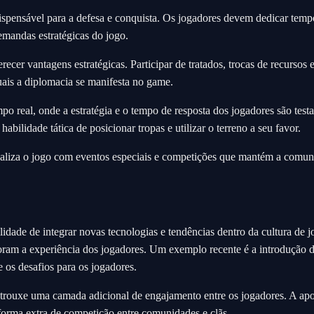
dispensável para a defesa e conquista. Os jogadores devem dedicar temp
emandas estratégicas do jogo.
cer vantagens estratégicas. Participar de tratados, trocas de recursos 
uais a diplomacia se manifesta no game.
o real, onde a estratégia e o tempo de resposta dos jogadores são test
bilidade tática de posicionar tropas e utilizar o terreno a seu favor.
liza o jogo com eventos especiais e competições que mantém a comun
dade de integrar novas tecnologias e tendências dentro da cultura de j
moram a experiência dos jogadores. Um exemplo recente é a introdução 
e os desafios para os jogadores.
 trouxe uma camada adicional de engajamento entre os jogadores. A ap
 forma extra de competição entre comunidades e clãs.