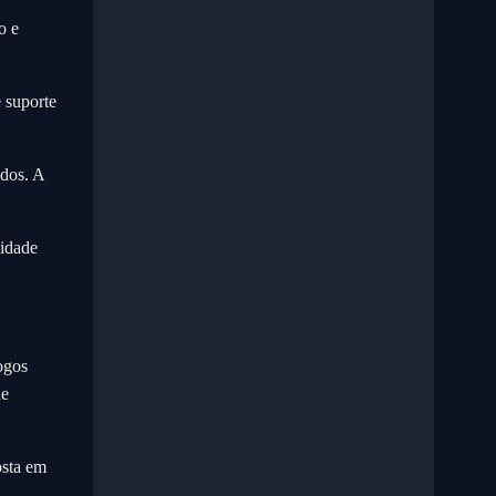
o e
e suporte
ados. A
idade
ogos
de
osta em