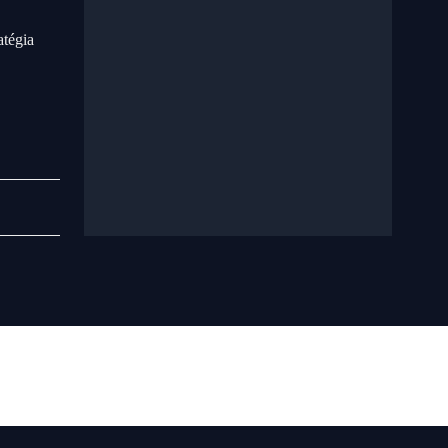
atégia