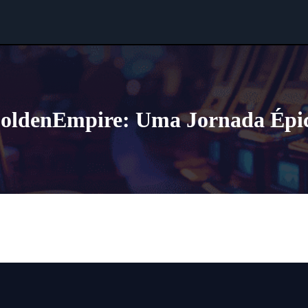
oldenEmpire: Uma Jornada Épica