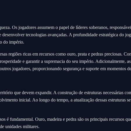
ueza. Os jogadores assumem o papel de líderes soberanos, responsávei
e desenvolver tecnologias avançadas. A profundidade estratégica do jo
o do império.
sas regiões ricas em recursos como ouro, prata e pedras preciosas. Con
prosperidade e garantir a supremacia do seu império. Adicionalmente, as
 outros jogadores, proporcionando segurança e suporte em momentos d
itório que devem expandir. A construção de estruturas necessárias co
olvimento inicial. Ao longo do tempo, a atualização dessas estruturas se
sos é fundamental. Ouro, madeira e pedra são os principais recursos q
de unidades militares.