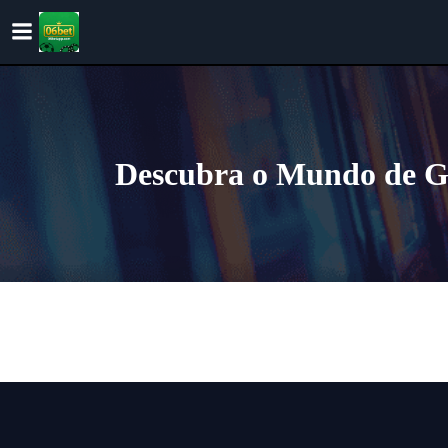
Pular
para
o
conteúdo
Descubra o Mundo de G