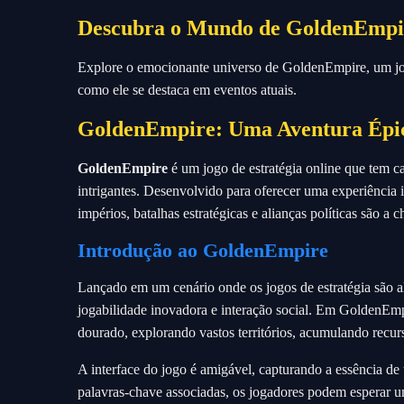
Descubra o Mundo de GoldenEmpir
Explore o emocionante universo de GoldenEmpire, um jogo 
como ele se destaca em eventos atuais.
GoldenEmpire: Uma Aventura Épic
GoldenEmpire
é um jogo de estratégia online que tem c
intrigantes. Desenvolvido para oferecer uma experiência 
impérios, batalhas estratégicas e alianças políticas são a 
Introdução ao GoldenEmpire
Lançado em um cenário onde os jogos de estratégia são 
jogabilidade inovadora e interação social. Em GoldenEmpi
dourado, explorando vastos territórios, acumulando recurs
A interface do jogo é amigável, capturando a essência 
palavras-chave associadas, os jogadores podem esperar 