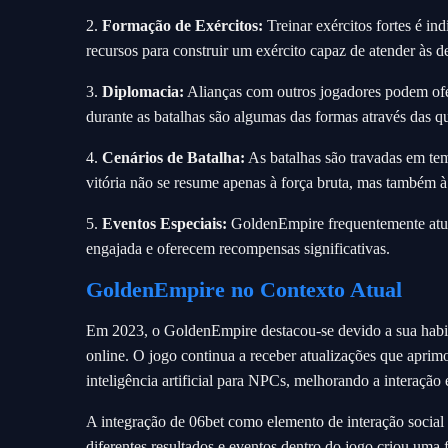
2.
Formação de Exércitos:
Treinar exércitos fortes é in
recursos para construir um exército capaz de atender às d
3.
Diplomacia:
Alianças com outros jogadores podem ofere
durante as batalhas são algumas das formas através das q
4.
Cenários de Batalha:
As batalhas são travadas em temp
vitória não se resume apenas à força bruta, mas também à ha
5.
Eventos Especiais:
GoldenEmpire frequentemente atua
engajada e oferecem recompensas significativas.
GoldenEmpire no Contexto Atual
Em 2023, o GoldenEmpire destacou-se devido a sua habili
online. O jogo continua a receber atualizações que apri
inteligência artificial para NPCs, melhorando a interação 
A integração de 06bet como elemento de interação social
diferentes resultados e eventos dentro do jogo criou uma