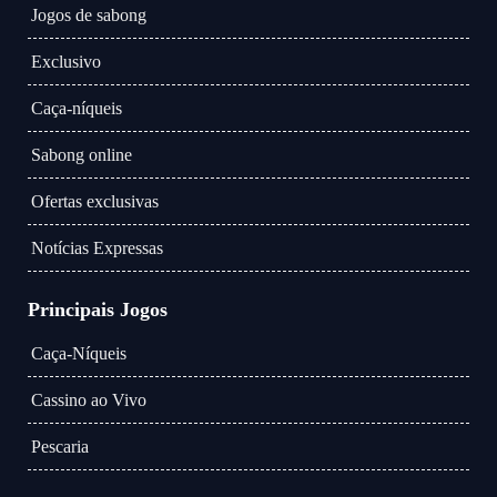
Jogos de sabong
Exclusivo
Caça-níqueis
Sabong online
Ofertas exclusivas
Notícias Expressas
Principais Jogos
Caça-Níqueis
Cassino ao Vivo
Pescaria