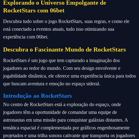
Explorando o Universo Empolgante de
RocketStars com 06bet
Descubra tudo sobre o jogo RocketStars, suas regras, e como ele
está conectado a eventos atuais, tudo isso otimizando sua
experiência com 06bet.
Descubra o Fascinante Mundo de RocketStars
RocketStars é um jogo que tem capturado a imaginação dos
jogadores ao redor do mundo. Com seu design envolvente e
jogabilidade dinâmica, ele oferece uma experiência única para todos
que buscam aventura e emoção no espaço sideral.
Introdução ao RocketStars
No centro de RocketStars está a exploração do espaço, onde
jogadores têm a oportunidade de comandar uma equipe de
astronautas em uma missão para conquistar galáxias distantes. A
temática espacial é complementada por gráficos engenhosamente
projetados e uma trilha sonora cativante que transporta os jogadores